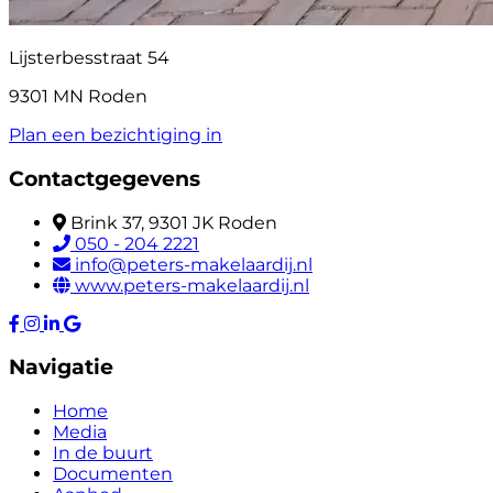
Lijsterbesstraat 54
9301 MN Roden
Plan een bezichtiging in
Contactgegevens
Brink 37, 9301 JK Roden
050 - 204 2221
info@peters-makelaardij.nl
www.peters-makelaardij.nl
Navigatie
Home
Media
In de buurt
Documenten