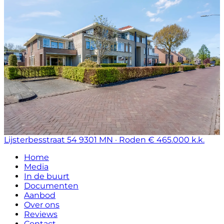
Lijsterbesstraat 54
9301 MN · Roden
€ 465.000 k.k.
Home
Media
In de buurt
Documenten
Aanbod
Over ons
Reviews
Contact